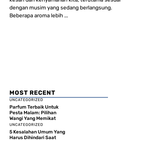
dengan musim yang sedang berlangsung.
Beberapa aroma lebih ...
MOST RECENT
UNCATEGORIZED
Parfum Terbaik Untuk
Pesta Malam: Pilihan
Wangi Yang Memikat
UNCATEGORIZED
5 Kesalahan Umum Yang
Harus Dihindari Saat