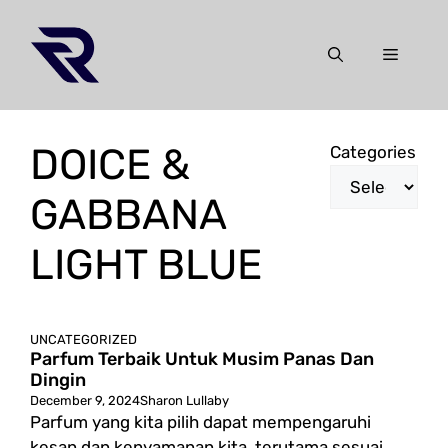
Skip
to
Menu
content
DOICE &
Categories
GABBANA
LIGHT BLUE
UNCATEGORIZED
Parfum Terbaik Untuk Musim Panas Dan
Dingin
December 9, 2024
Sharon Lullaby
Parfum yang kita pilih dapat mempengaruhi
kesan dan kenyamanan kita, terutama sesuai