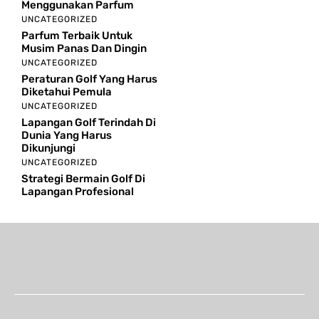
Menggunakan Parfum
UNCATEGORIZED
Parfum Terbaik Untuk
Musim Panas Dan Dingin
UNCATEGORIZED
Peraturan Golf Yang Harus
Diketahui Pemula
UNCATEGORIZED
Lapangan Golf Terindah Di
Dunia Yang Harus
Dikunjungi
UNCATEGORIZED
Strategi Bermain Golf Di
Lapangan Profesional