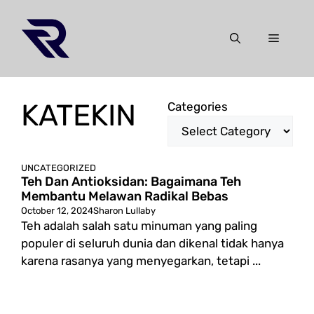
Skip
to
Menu
content
KATEKIN
Categories
UNCATEGORIZED
Teh Dan Antioksidan: Bagaimana Teh
Membantu Melawan Radikal Bebas
October 12, 2024
Sharon Lullaby
Teh adalah salah satu minuman yang paling
populer di seluruh dunia dan dikenal tidak hanya
karena rasanya yang menyegarkan, tetapi ...