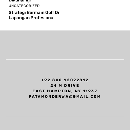
Dikunjungi
UNCATEGORIZED
Strategi Bermain Golf Di
Lapangan Profesional
+92 800 92022812
24 M DRIVE
EAST HAMPTON, NY 11937
PATAMONDERWA@GMAIL.COM