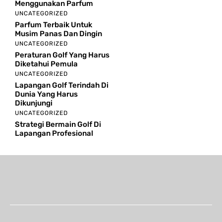
Menggunakan Parfum
UNCATEGORIZED
Parfum Terbaik Untuk
Musim Panas Dan Dingin
UNCATEGORIZED
Peraturan Golf Yang Harus
Diketahui Pemula
UNCATEGORIZED
Lapangan Golf Terindah Di
Dunia Yang Harus
Dikunjungi
UNCATEGORIZED
Strategi Bermain Golf Di
Lapangan Profesional