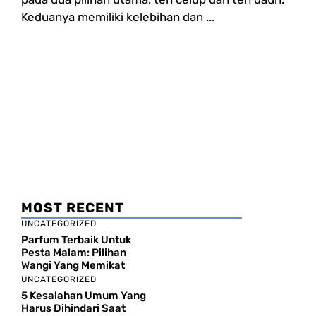
Keduanya memiliki kelebihan dan ...
MOST RECENT
UNCATEGORIZED
Parfum Terbaik Untuk
Pesta Malam: Pilihan
Wangi Yang Memikat
UNCATEGORIZED
5 Kesalahan Umum Yang
Harus Dihindari Saat