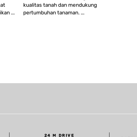
wat
kualitas tanah dan mendukung
an ...
pertumbuhan tanaman. ...
24 M DRIVE