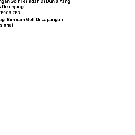
gan Golf Terindah Di Dunia Yang
 Dikunjungi
TEGORIZED
egi Bermain Golf Di Lapangan
sional