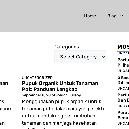
Home
Blog
MOS
Categories
UNCA
Parfu
Pilih
UNCA
5 Ke
UNCATEGORIZED
man
Pupuk Organik Untuk Tanaman
Dihin
Pot: Panduan Lengkap
UNCA
Parfu
September 8, 2024
Sharon Lullaby
Dan D
ps
Menggunakan pupuk organik untuk
UNCA
ganik
tanaman pot adalah cara yang efektif
Perat
untuk mendukung pertumbuhan
Pemu
an:
tanaman dan menjaga kesehatan
UNCA