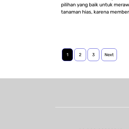
pilihan yang baik untuk mera
tanaman hias, karena memberik
1
2
3
Next