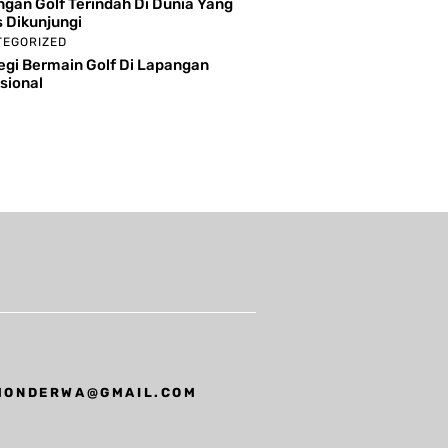
gan Golf Terindah Di Dunia Yang
 Dikunjungi
TEGORIZED
egi Bermain Golf Di Lapangan
sional
MONDERWA@GMAIL.COM