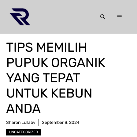
Skip
to
Menu
content
TIPS MEMILIH
PUPUK ORGANIK
YANG TEPAT
UNTUK KEBUN
ANDA
Sharon Lullaby
September 8, 2024
UNCATEGORIZED